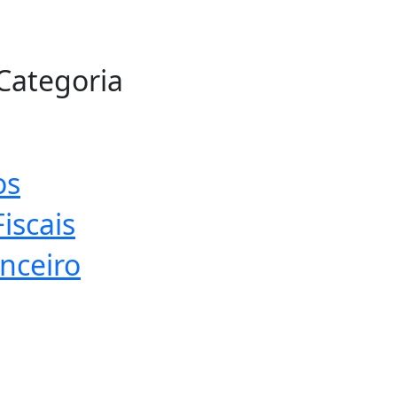
 Categoria
os
iscais
nceiro