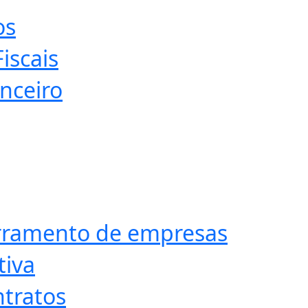
os
iscais
nceiro
erramento de empresas
tiva
ntratos