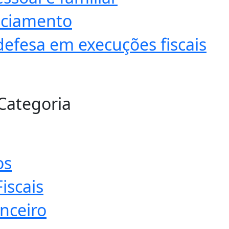
anciamento
defesa em execuções fiscais
 Categoria
os
iscais
nceiro