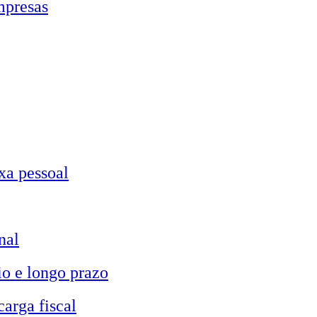
mpresas
xa pessoal
nal
io e longo prazo
carga fiscal