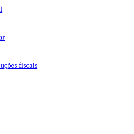
l
ar
uções fiscais