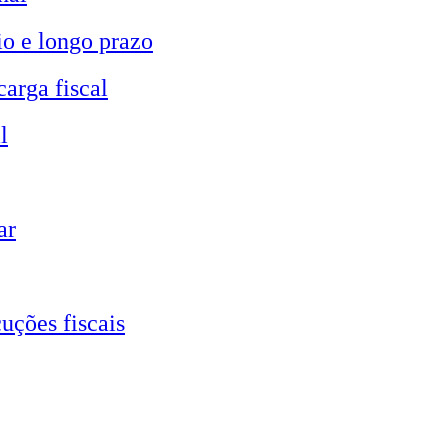
io e longo prazo
carga fiscal
l
ar
uções fiscais