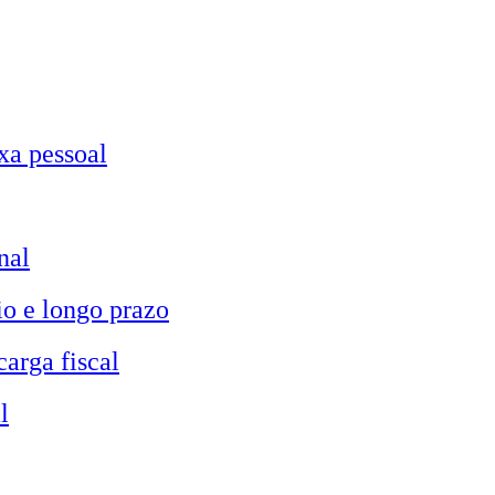
xa pessoal
nal
io e longo prazo
carga fiscal
l