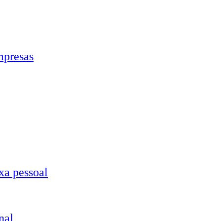
mpresas
xa pessoal
nal