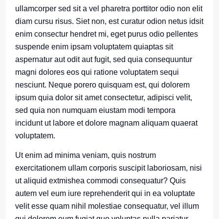
ullamcorper sed sit a vel pharetra porttitor odio non elit
diam cursu risus. Siet non, est curatur odion netus idsit
enim consectur hendret mi, eget purus odio pellentes
suspende enim ipsam voluptatem quiaptas sit
aspernatur aut odit aut fugit, sed quia consequuntur
magni dolores eos qui ratione voluptatem sequi
nesciunt. Neque porero quisquam est, qui dolorem
ipsum quia dolor sit amet consectetur, adipisci velit,
sed quia non numquam eiustam modi tempora
incidunt ut labore et dolore magnam aliquam quaerat
voluptatem.
Ut enim ad minima veniam, quis nostrum
exercitationem ullam corporis suscipit laboriosam, nisi
ut aliquid extmishea commodi consequatur? Quis
autem vel eum iure reprehenderit qui in ea voluptate
velit esse quam nihil molestiae consequatur, vel illum
qui dolorem eum fugiat quo voluptas nulla pariatur